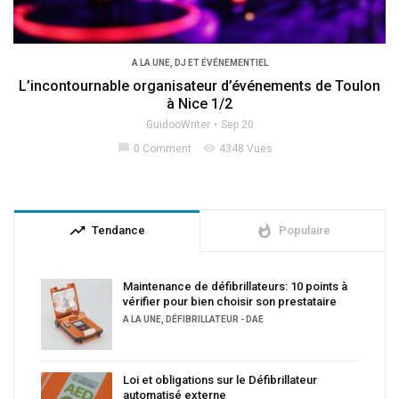
A LA UNE
,
DJ ET ÉVÉNEMENTIEL
L’incontournable organisateur d’événements de Toulon
à Nice 1/2
GuidooWriter
Sep 20
chat_bubble
visibility
0 Comment
4348 Vues
trending_up
whatshot
Tendance
Populaire
Maintenance de défibrillateurs: 10 points à
vérifier pour bien choisir son prestataire
A LA UNE
,
DÉFIBRILLATEUR - DAE
Loi et obligations sur le Défibrillateur
automatisé externe