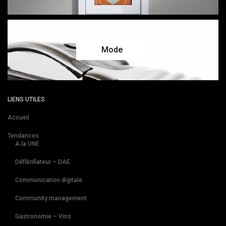
Mode
LIENS UTILES
Accueil
Tendances
A la UNE
Défibrillateur – DAE
Communication digitale
Community management
Gastronomie – Vins