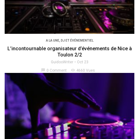
A LA UNE
,
DJ ET ÉVÉNEMENTIEL
L’incontournable organisateur d’événements de Nice à
Toulon 2/2
GuidooWriter
Oct 23
chat_bubble
visibility
0 Comment
4660 Vues