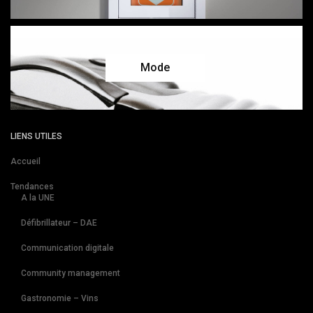
Mode
LIENS UTILES
Accueil
Tendances
A la UNE
Défibrillateur – DAE
Communication digitale
Community management
Gastronomie – Vins