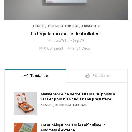
A LA UNE
,
DÉFIBRILLATEUR - DAE
,
LÉGISLATION
La législation sur le défibrillateur
GuidooWriter
Sep 29
chat_bubble
visibility
0 Comment
3401 Vues
trending_up
whatshot
Tendance
Populaire
Maintenance de défibrillateurs: 10 points à
vérifier pour bien choisir son prestataire
A LA UNE
,
DÉFIBRILLATEUR - DAE
Loi et obligations sur le Défibrillateur
automatisé externe