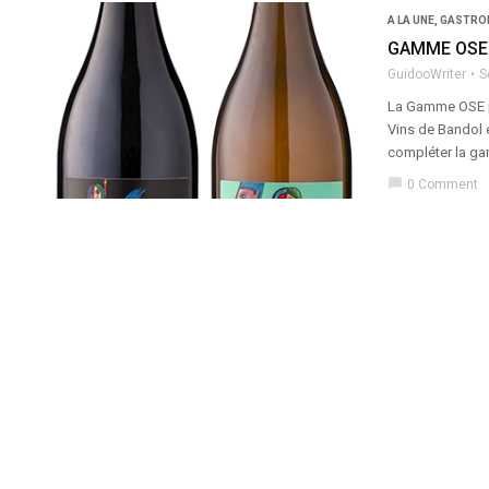
A LA UNE
,
GASTRON
GAMME OSE B
GuidooWriter
S
La Gamme OSE pr
Vins de Bandol 
compléter la ga
chat_bubble
0 Comment