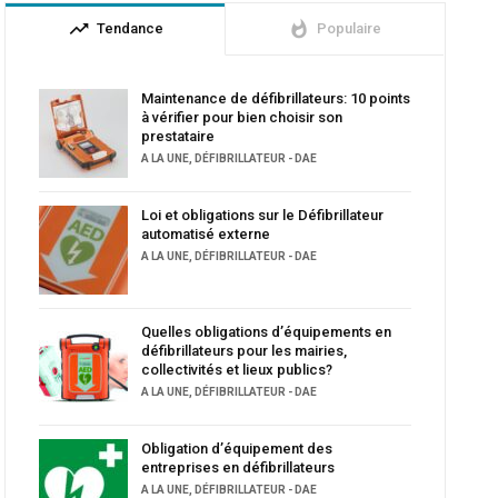
trending_up
whatshot
Tendance
Populaire
Maintenance de défibrillateurs: 10 points
à vérifier pour bien choisir son
prestataire
A LA UNE
,
DÉFIBRILLATEUR - DAE
Loi et obligations sur le Défibrillateur
automatisé externe
A LA UNE
,
DÉFIBRILLATEUR - DAE
Quelles obligations d’équipements en
défibrillateurs pour les mairies,
collectivités et lieux publics?
A LA UNE
,
DÉFIBRILLATEUR - DAE
Obligation d’équipement des
entreprises en défibrillateurs
A LA UNE
,
DÉFIBRILLATEUR - DAE