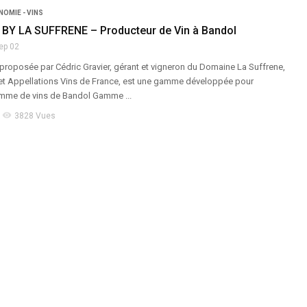
OMIE - VINS
Y LA SUFFRENE – Producteur de Vin à Bandol
ep 02
oposée par Cédric Gravier, gérant et vigneron du Domaine La Suffrene,
et Appellations Vins de France, est une gamme développée pour
mme de vins de Bandol Gamme ...
visibility
3828 Vues