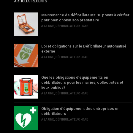
ARTICLES RÉCENTS
Maintenance de défibrillateurs: 10 points à vérifier
pour bien choisir son prestataire
A LA UNE
,
DÉFIBRILLATEUR - DAE
Loi et obligations sur le Défibrillateur automatisé
externe
A LA UNE
,
DÉFIBRILLATEUR - DAE
Quelles obligations d’équipements en
défibrillateurs pour les mairies, collectivités et
lieux publics?
A LA UNE
,
DÉFIBRILLATEUR - DAE
Obligation d’équipement des entreprises en
défibrillateurs
A LA UNE
,
DÉFIBRILLATEUR - DAE